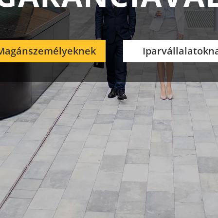
Magánszemélyeknek
Iparvállalatokn