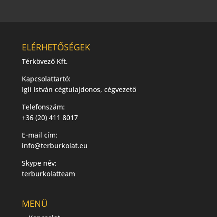
ELÉRHETŐSÉGEK
Térkövező Kft.
Kapcsolattartó:
Igli István cégtulajdonos, cégvezető
Telefonszám:
+36 (20) 411 8017
E-mail cím:
info@terburkolat.eu
Skype név:
terburkolatteam
MENÜ