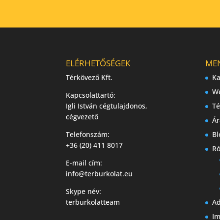
ELÉRHETŐSÉGEK
ME
Térkövező Kft.
Ka
W
Kapcsolattartó:
Igli István cégtulajdonos,
Té
cégvezető
Ár
Telefonszám:
Bl
+36 (20) 411 8017
Ró
E-mail cím:
info@terburkolat.eu
Skype név:
terburkolatteam
Ad
I