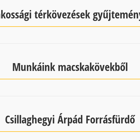
akossági térkövezések gyűjtemén
Munkáink macskakövekből
Csillaghegyi Árpád Forrásfürdő