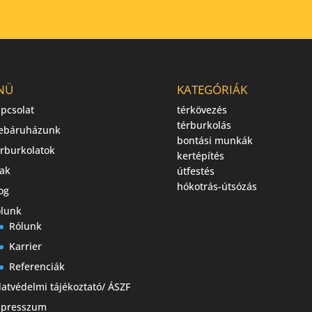
NÜ
KATEGÓRIÁK
pcsolat
térkövezés
térburkolás
ebáruházunk
bontási munkák
rburkolatok
kertépítés
ak
útfestés
hókotrás-útsózás
og
lunk
Rólunk
Karrier
Referenciák
atvédelmi tájékoztató/ ÁSZF
mpresszum