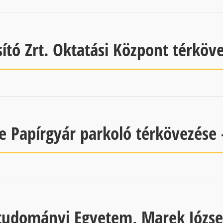
sító Zrt. Oktatási Központ térkö
e Papírgyár parkoló térkövezése
studományi Egyetem, Marek Józse