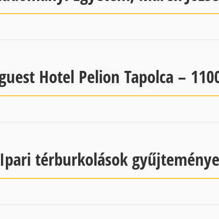
uest Hotel Pelion Tapolca – 11
Ipari térburkolások gyűjtemény