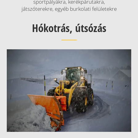
sportpályákra, kerékpárutakra,
játszóterekre, egyéb burkolati felületekre
Hókotrás, útsózás