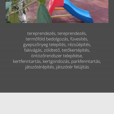
tereprendezés, tereprendezés,
termőföld bedolgozás, füvesítés,
gyepszőnyeg telepítés, rézsűépítés,
fakivágás, zöldtető, tetőkertépítés,
öntözőrendszer telepítése,
kertfenntartás, kertgondozás, parkfenntartás,
játszótérépítés, játszótér felújítás