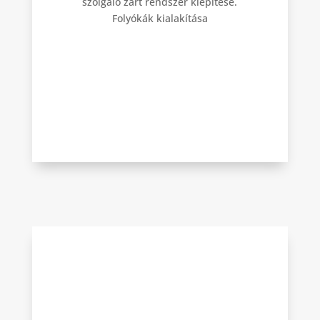
szolgáló zárt rendszer kiépítése.
Folyókák kialakítása