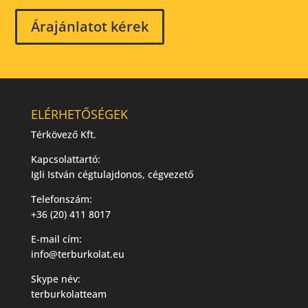
Árajánlatot kérek
ELÉRHETŐSÉGEK
Térkövező Kft.
Kapcsolattartó:
Igli István cégtulajdonos, cégvezető
Telefonszám:
+36 (20) 411 8017
E-mail cím:
info@terburkolat.eu
Skype név:
terburkolatteam