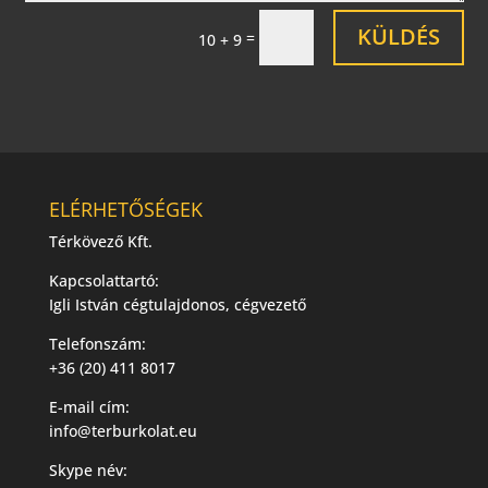
KÜLDÉS
=
10 + 9
ELÉRHETŐSÉGEK
Térkövező Kft.
Kapcsolattartó:
Igli István cégtulajdonos, cégvezető
Telefonszám:
+36 (20) 411 8017
E-mail cím:
info@terburkolat.eu
Skype név: