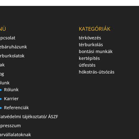
NÜ
KATEGÓRIÁK
pcsolat
térkövezés
térburkolás
ebáruházunk
bontási munkák
rburkolatok
kertépítés
ak
útfestés
hókotrás-útsózás
og
lunk
Rólunk
Karrier
Referenciák
atvédelmi tájékoztató/ ÁSZF
mpresszum
arvállalatoknak