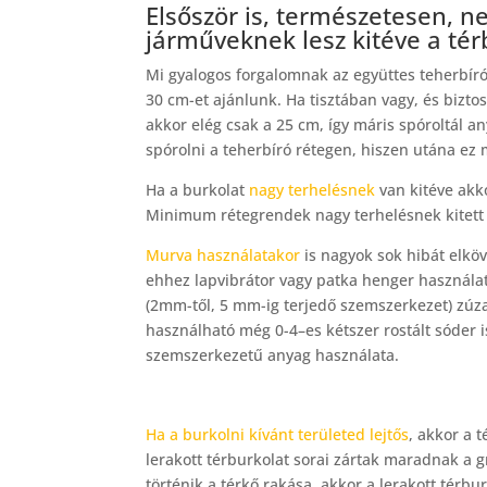
Elsőször is, természetesen, 
járműveknek lesz kitéve a tér
Mi gyalogos forgalomnak az együttes teherbír
30 cm-et ajánlunk. Ha tisztában vagy, és bizto
akkor elég csak a 25 cm, így máris spóroltál 
spórolni a teherbíró rétegen, hiszen utána ez m
Ha a burkolat
nagy terhelésnek
van kitéve akk
Minimum rétegrendek nagy terhelésnek kitett f
Murva használatakor
is nagyok sok hibát elkö
ehhez lapvibrátor vagy patka henger használat
(2mm-től, 5 mm-ig terjedő szemszerkezet) zúzal
használható még 0-4–es kétszer rostált sóder 
szemszerkezetű anyag használata.
Spórolj tovább az alábbiakkal:
Ha a burkolni kívánt területed lejtős
, akkor a t
lerakott térburkolat sorai zártak maradnak a 
történik a térkő rakása, akkor a lerakott térb