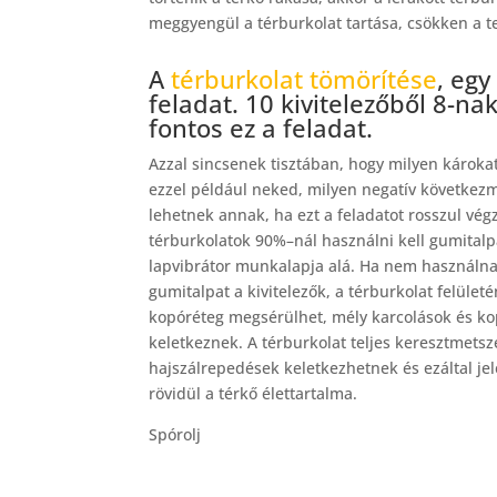
meggyengül a térburkolat tartása, csökken a t
A
térburkolat tömörítése
, egy
feladat.
10 kivitelezőből 8-na
fontos ez a feladat.
Azzal sincsenek tisztában, hogy milyen károka
ezzel például neked, milyen negatív következ
lehetnek annak, ha ezt a feladatot rosszul végz
térburkolatok 90%–nál használni kell gumitalp
lapvibrátor munkalapja alá. Ha nem használn
gumitalpat a kivitelezők, a térburkolat felületé
kopóréteg megsérülhet, mély karcolások és k
keletkeznek. A térburkolat teljes keresztmets
hajszálrepedések keletkezhetnek és ezáltal je
rövidül a térkő élettartalma.
Spórolj