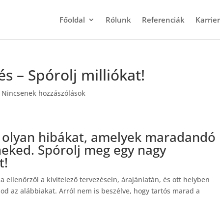
Főoldal
Rólunk
Referenciák
Karrier
s – Spórolj milliókat!
|
Nincsenek hozzászólások
et olyan hibákat, amelyek maradandó
eked. Spórolj meg egy nagy
t!
 ellenőrzöl a kivitelező tervezésein, árajánlatán, és ott helyben
asod az alábbiakat. Arról nem is beszélve, hogy tartós marad a