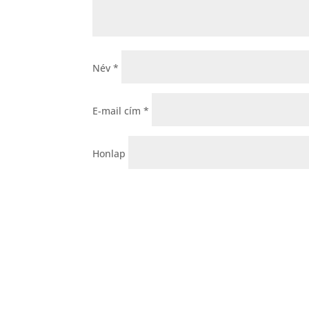
Név
*
E-mail cím
*
Honlap