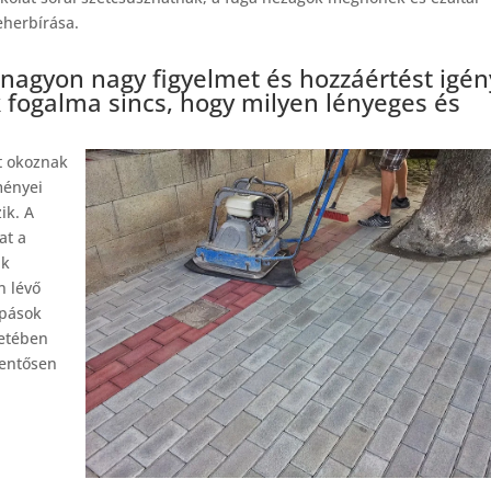
eherbírása.
 nagyon nagy figyelmet és hozzáértést igén
k fogalma sincs, hogy milyen lényeges és
t okoznak
ményei
ik. A
at a
ak
n lévő
opások
zetében
lentősen