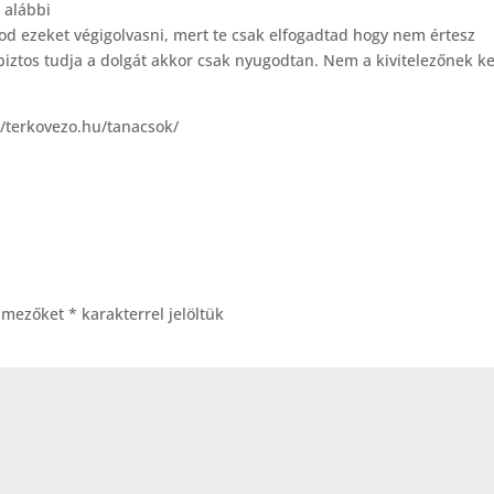
 alábbi
d ezeket végigolvasni, mert te csak elfogadtad hogy nem értesz
biztos tudja a dolgát akkor csak nyugodtan. Nem a kivitelezőnek ke
//terkovezo.hu/tanacsok/
ő mezőket
*
karakterrel jelöltük