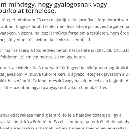
nem mindegy, hogy gyalogosnak vagy
burkolat terhelése.
ó réteget minimum 25 cm-re ajánljuk. Ha járműves forgalomról van 
s abban, hogy az adott terület nem lesz kitéve járműves forgalomna
anyagokon. Viszont, ha lesz járműves forgalom a területen, nem ér
egsüllyedhet, és javítani kell, visszaszedni, stb…
or már célszerű a földnedves beton használata is (CKT, C8, C10…stb
elületen: 25 cm vtg murva, 20 cm vtg beton.
vetnek a kivitelezők. A murva tükör legyen kellőképpen megtömörít
át javaslom. A murva tükörre kerülő ágyazó rétegnek javaslom a 2
ék használatát. Ez lehet mészkő vagy bazalt, mivel ez a legjobb, d
is. Tilos azonban ágyazó anyagként vakoló homok 0-1-es
érburkolat rakása mindig lentről fölfelé haladva történjen. Így a
gravitációnak köszönhetően. Ezzel szemben, ha fentről lefelé halad
urkolat sorai szétcsúszhatnak, a fuga hézagok megnőnek és ezáltal