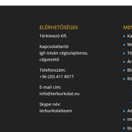
ELÉRHETŐSÉGEK
ME
Térkövező Kft.
Ka
W
Kapcsolattartó:
Igli István cégtulajdonos,
Té
cégvezető
Ár
Telefonszám:
Bl
+36 (20) 411 8017
Ró
E-mail cím:
info@terburkolat.eu
Skype név:
terburkolatteam
Ad
I
Ip