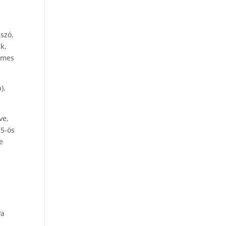
szó,
k,
demes
).
ve,
-5-ös
e
va