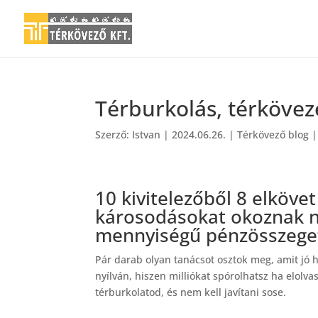
Térburkolás, térkövezé
Szerző:
Istvan
|
2024.06.26.
|
Térkövező blog
10 kivitelezőből 8 elköv
károsodásokat okoznak n
mennyiségű pénzösszege
Pár darab olyan tanácsot osztok meg, amit jó ha
nyílván, hiszen milliókat spórolhatsz ha elolv
térburkolatod, és nem kell javítani sose.