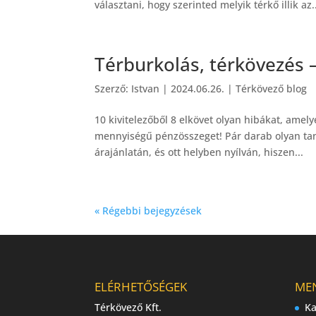
választani, hogy szerinted melyik térkő illik az.
Térburkolás, térkövezés –
Szerző:
Istvan
|
2024.06.26.
|
Térkövező blog
10 kivitelezőből 8 elkövet olyan hibákat, am
mennyiségű pénzösszeget! Pár darab olyan tanác
árajánlatán, és ott helyben nyílván, hiszen...
« Régebbi bejegyzések
ELÉRHETŐSÉGEK
ME
Térkövező Kft.
Ka