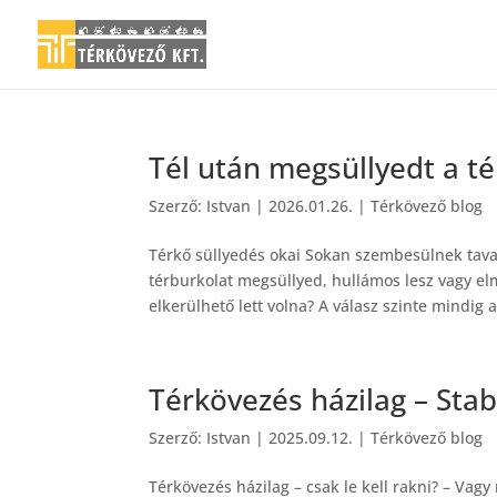
Tél után megsüllyedt a t
Szerző:
Istvan
|
2026.01.26.
|
Térkövező blog
Térkő süllyedés okai Sokan szembesülnek tava
térburkolat megsüllyed, hullámos lesz vagy elm
elkerülhető lett volna? A válasz szinte mindig a 
Térkövezés házilag – Stab
Szerző:
Istvan
|
2025.09.12.
|
Térkövező blog
Térkövezés házilag – csak le kell rakni? – Vagy