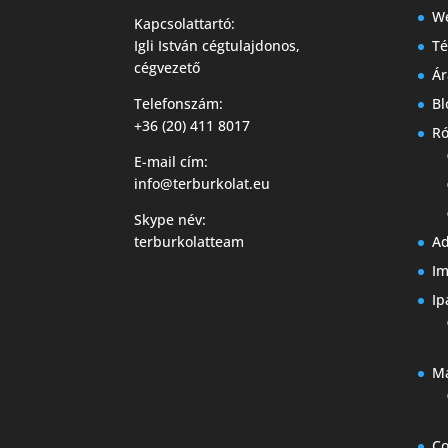
W
Kapcsolattartó:
Igli István cégtulajdonos,
Té
cégvezető
Ár
Telefonszám:
Bl
+36 (20) 411 8017
Ró
E-mail cím:
info@terburkolat.eu
Skype név:
terburkolatteam
Ad
I
Ip
M
Co