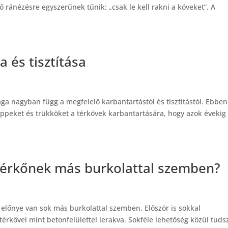
ső ránézésre egyszerűnek tűnik: „csak le kell rakni a köveket”. A
 és tisztítása
ga nagyban függ a megfelelő karbantartástól és tisztítástól. Ebben
ppeket és trükköket a térkövek karbantartására, hogy azok évekig
 térkőnek más burkolattal szemben?
 előnye van sok más burkolattal szemben. Először is sokkal
érkővel mint betonfelülettel lerakva. Sokféle lehetőség közül tuds