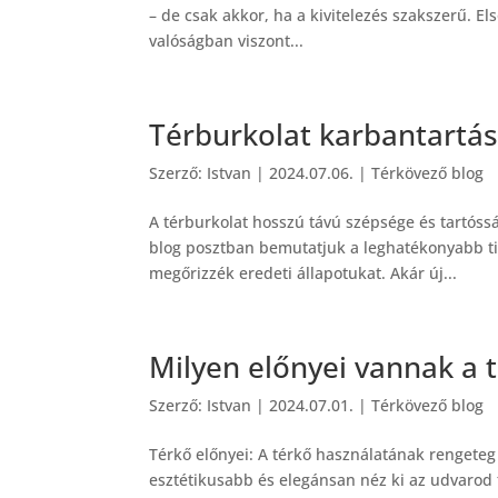
– de csak akkor, ha a kivitelezés szakszerű. El
valóságban viszont...
Térburkolat karbantartása
Szerző:
Istvan
|
2024.07.06.
|
Térkövező blog
A térburkolat hosszú távú szépsége és tartóssá
blog posztban bemutatjuk a leghatékonyabb ti
megőrizzék eredeti állapotukat. Akár új...
Milyen előnyei vannak a
Szerző:
Istvan
|
2024.07.01.
|
Térkövező blog
Térkő előnyei: A térkő használatának rengeteg
esztétikusabb és elegánsan néz ki az udvarod t