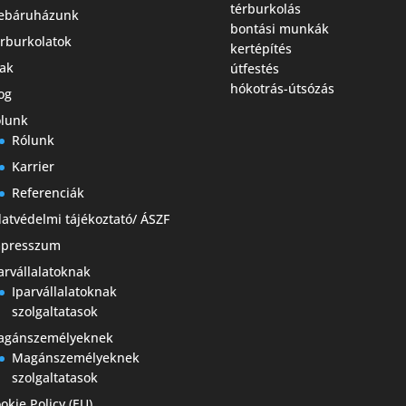
térburkolás
ebáruházunk
bontási munkák
rburkolatok
kertépítés
ak
útfestés
hókotrás-útsózás
og
lunk
Rólunk
Karrier
Referenciák
atvédelmi tájékoztató/ ÁSZF
mpresszum
arvállalatoknak
Iparvállalatoknak
szolgaltatasok
agánszemélyeknek
Magánszemélyeknek
szolgaltatasok
okie Policy (EU)