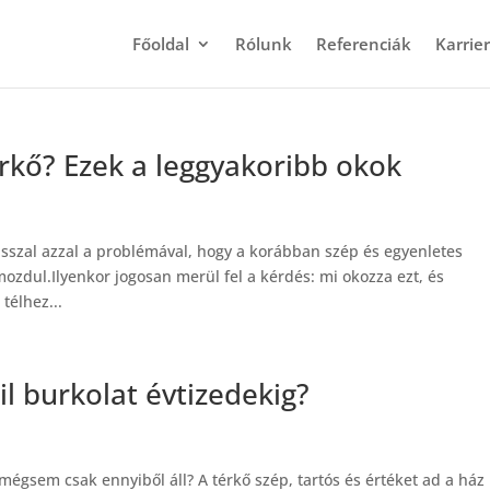
Főoldal
Rólunk
Referenciák
Karrier
érkő? Ezek a leggyakoribb okok
sszal azzal a problémával, hogy a korábban szép és egyenletes
ozdul.Ilyenkor jogosan merül fel a kérdés: mi okozza ezt, és
télhez...
il burkolat évtizedekig?
 mégsem csak ennyiből áll? A térkő szép, tartós és értéket ad a ház