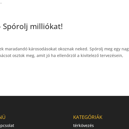
..
 Spórolj milliókat!
elyek maradandó károsodásokat okoznak neked. Spórolj meg egy nag
sot osztok meg, amit jó ha ellenőrzöl a kivitelező tervezésein,
NÜ
KATEGÓRIÁK
pcsolat
térkövezés